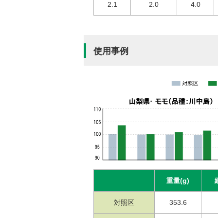
2.1
2.0
4.0
使用事例
重量(g)
対照区
353.6