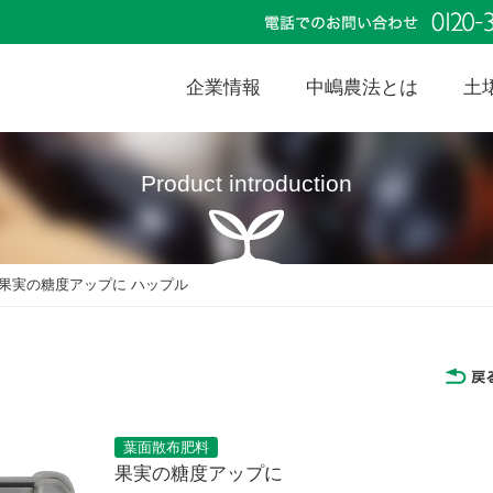
企業情報
中嶋農法とは
土
果実の糖度アップに ハップル
葉面散布肥料
果実の糖度アップに