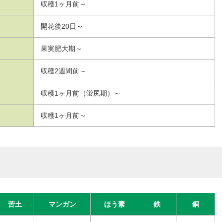
収穫1ヶ月前～
開花後20日～
果実肥大期～
収穫2週間前～
収穫1ヶ月前（蛍尻期）～
収穫1ヶ月前～
苦土
マンガン
ほう素
鉄
銅