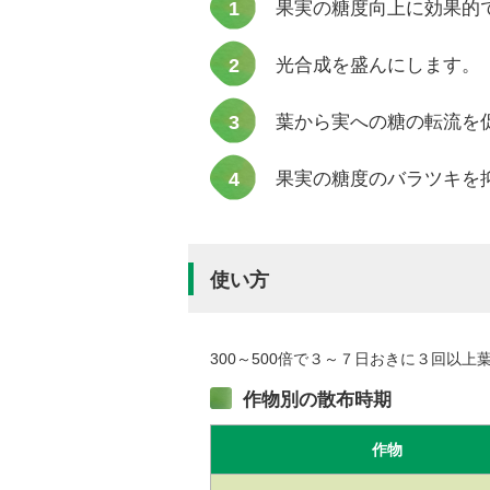
果実の糖度向上に効果的
光合成を盛んにします。
葉から実への糖の転流を
果実の糖度のバラツキを
使い方
300～500倍で３～７日おきに３回以
作物別の散布時期
作物