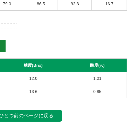
79.0
86.5
92.3
16.7
糖度(Brix)
酸度(%)
12.0
1.01
13.6
0.85
ひとつ前のページに戻る