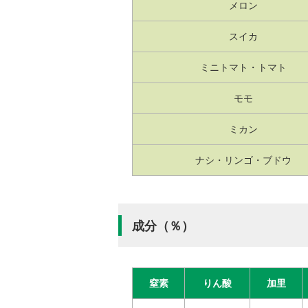
メロン
スイカ
ミニトマト・トマト
モモ
ミカン
ナシ・リンゴ・ブドウ
成分（％）
窒素
りん酸
加里